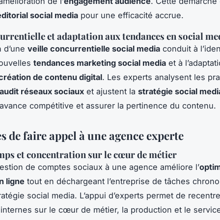
’amélioration de l’
engagement audience
. Cette démarche 
ditorial social media
pour une efficacité accrue.
currentielle et adaptation aux tendances en social me
on d’une
veille concurrentielle social media
conduit à l’iden
nouvelles
tendances marketing social media
et à l’adaptat
création de contenu digital
. Les experts analysent les pr
audit réseaux sociaux
et ajustent la
stratégie social medi
avance compétitive et assurer la pertinence du contenu.
s de faire appel à une agence experte
mps et concentration sur le cœur de métier
gestion de comptes sociaux à une agence améliore l’
optim
 ligne
tout en déchargeant l’entreprise de tâches chron
tratégie social media. L’appui d’experts permet de recentr
nternes sur le cœur de métier, la production et le service