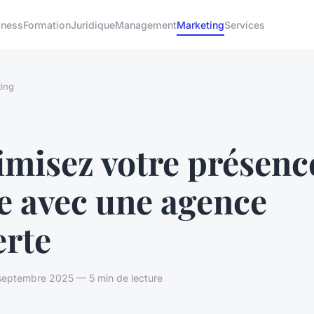
iness
Formation
Juridique
Management
Marketing
Services
ing
misez votre présenc
e avec une agence
erte
septembre 2025 — 5 min de lecture