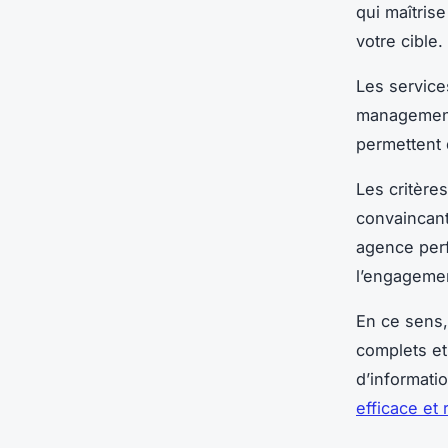
qui maîtris
votre cible.
Les service
management,
permettent d
Les critères
convaincant
agence perf
l’engagemen
En ce sens,
complets et
d’informati
efficace et