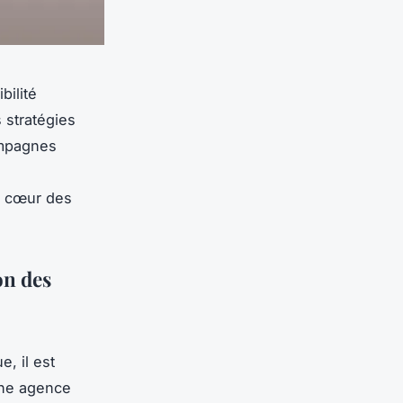
bilité
 stratégies
ampagnes
,
au cœur des
on des
, il est
 Une agence