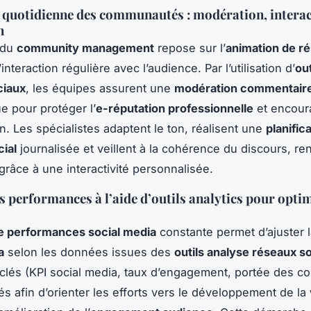
quotidienne des communautés : modération, interact
n
 du
community management
repose sur l’
animation de r
’interaction régulière avec l’audience. Par l’utilisation d’
out
ciaux
, les équipes assurent une
modération commentair
e pour protéger l’
e-réputation professionnelle
et encour
n. Les spécialistes adaptent le ton, réalisent une
planific
ial
journalisée et veillent à la cohérence du discours, ren
 grâce à une interactivité personnalisée.
s performances à l’aide d’outils analytics pour optim
e performances social media
constante permet d’ajuster 
a
selon les données issues des
outils analyse réseaux s
 clés (KPI social media, taux d’engagement, portée des c
és afin d’orienter les efforts vers le développement de la