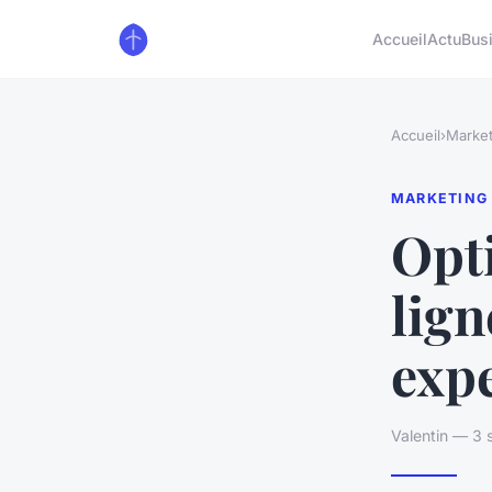
Accueil
Actu
Bus
Accueil
›
Market
MARKETING
Opti
lign
exp
Valentin — 3 