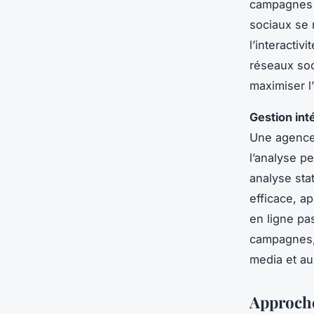
campagnes o
sociaux se 
l’interactiv
réseaux soci
maximiser l
Gestion int
Une agence 
l’analyse p
analyse sta
efficace, a
en ligne pas
campagnes, 
media et au
Approche