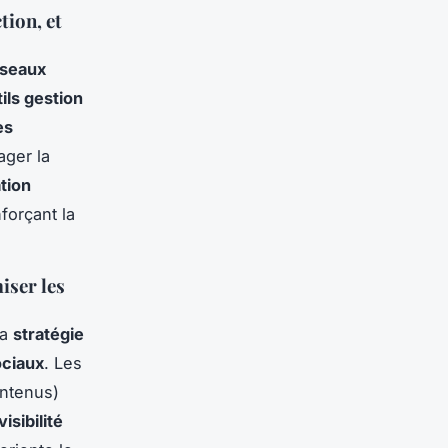
ion, et
éseaux
ils gestion
es
ager la
ation
forçant la
iser les
la
stratégie
ociaux
. Les
ontenus)
visibilité