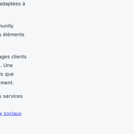
 adaptées à
munity
es éléments
ages clients
s. Une
ls que
ement.
s services
x sociaux