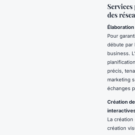
Services
des rése
Élaboration
Pour garant
débute par 
business. L
planificatio
précis, ten
marketing s
échanges po
Création de
interactive
La création
création vi