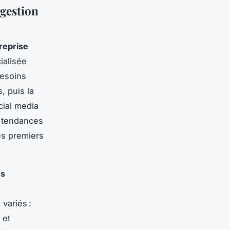
 gestion
reprise
ialisée
besoins
, puis la
cial media
s tendances
es premiers
es
variés :
 et