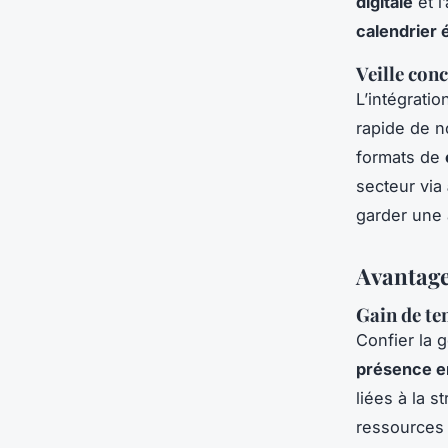
digitale
et l
calendrier é
Veille con
L’intégrati
rapide de 
formats de
secteur via
garder une 
Avantage
Gain de te
Confier la 
présence en
liées à la s
ressources i