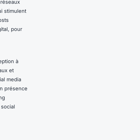
e réseaux
i stimulent
osts
ital, pour
eption à
aux et
ial media
ion présence
ing
 social