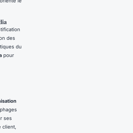
oriente le
dia
tification
ion des
atiques du
a
pour
isation
ophages
er ses
 client,