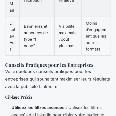
réception
re élevé
M
ail
Di
Moins
Bannières et
Visibilité
spl
d’engagem
annonces de
maximale
ay
ent que les
type “fill
, coût
Ad
autres
none”
plus bas
s
formats
Conseils Pratiques pour les Entreprises
Voici quelques conseils pratiques pour les
entreprises qui souhaitent maximiser leurs résultats
avec la publicité LinkedIn:
Ciblage Précis
Utilisez les filtres avancés
: Utilisez les filtres
avancés de LinkedIn pour cibler votre audience