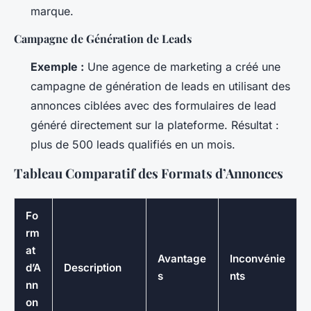
marque.
Campagne de Génération de Leads
Exemple :
Une agence de marketing a créé une
campagne de génération de leads en utilisant des
annonces ciblées avec des formulaires de lead
généré directement sur la plateforme. Résultat :
plus de 500 leads qualifiés en un mois.
Tableau Comparatif des Formats d’Annonces
Fo
rm
at
Avantage
Inconvénie
d’A
Description
s
nts
nn
on