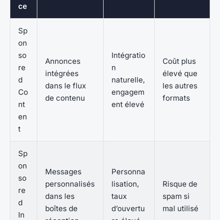
ce
Sp
on
so
Intégratio
Annonces
Coût plus
re
n
intégrées
élevé que
d
naturelle,
dans le flux
les autres
Co
engagem
de contenu
formats
nt
ent élevé
en
t
Sp
on
Messages
Personna
so
personnalisés
lisation,
Risque de
re
dans les
taux
spam si
d
boîtes de
d’ouvertu
mal utilisé
In